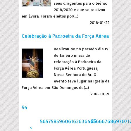
seus dirigentes para o biénio
2018/2020 e que se realizou
em Évora. Foram eleitos por(...)
2018-01-22
Celebração à Padroeira da Força Aérea
Realizou-se no passado dia 15
de Janeiro missa de
celebração à Padroeira da
Força Aérea Portuguesa,
Nossa Senhora do Ar. O
evento teve lugar na Igreja da
Força Aérea em São Domingos de(...)
2018-01-21
94
56
57
58
59
60
61
62
63
64
65
66
67
68
69
70
71
‹