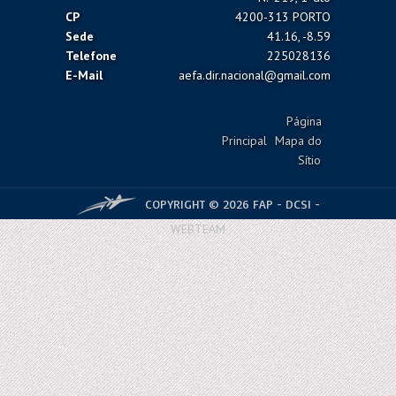
CP
4200-313 PORTO
Sede
41.16, -8.59
Telefone
225028136
E-Mail
aefa.dir.nacional@gmail.com
Página
Principal
Mapa do
Sítio
COPYRIGHT © 2026 FAP - DCSI -
WEBTEAM