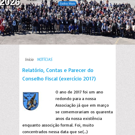
2026
Saiba Mais
Início
NOTÍCIAS
Relatório, Contas e Parecer do
Conselho Fiscal (exercício 2017)
O ano de 2017 foi um ano
redondo para a nossa
Associação já que em março
se comemorariam os quarenta
anos da nossa existência
enquanto associção formal. Foi, muito
concentrados nessa data que se(...)