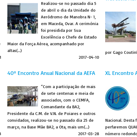
Realizou-se no passado dia 5
de abril o dia da Unidade do
Aeródromo de Manobra N- 1,
em Maceda, Ovar. A cerimónia
foi presidida por Sua
Excelência o Chefe de Estado
e
Maior da Força Aérea, acompanhado por
altas(...)
por Gago Coutinh
1
2017-04-10
40º Encontro Anual Nacional da AEFA
XL Encontro 
“Com a participação de mais
de sete centenas e meia de
associados, com o CEMFA,
Comandante da BA2,
Presidente da C.M. de V.N. de Poiares e outros
convidados, realizou-se no passado dia 25 de
Nacional. Desta 
março, na Base Mãe BA2, a Ota, mais um(...)
perfaremos QUA
3
2017-03-28
número redondo 