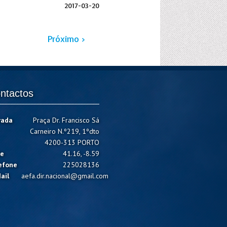
2017-03-20
Próximo ›
ntactos
rada
Praça Dr. Francisco Sá
Carneiro N.º219, 1ºdto
4200-313 PORTO
e
41.16, -8.59
efone
225028136
ail
aefa.dir.nacional@gmail.com