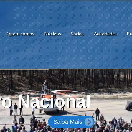
Quem somos
Núcleos
Sócios
Actividades
Pu
o Nacional
Saiba Mais