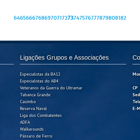
64
65
66
67
68
69
70
71
72
73
74
75
76
77
78
79
80
81
82
Ligações Grupos e Associações
Co
Especialistas da BA12
Mo
Especialistas do AB4
Veteranos da Guerra do Ultramar
CP
Tabanca Grande
Sed
Cacimbo
Tel
Reserva Naval
E-M
Liga dos Combatentes
ADFA
Walkarounds
Pássaro de Ferro