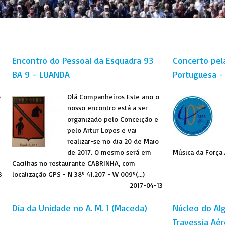
-
Encontro do Pessoal da Esquadra 93 
Concerto pel
BA 9 - LUANDA
Portuguesa -
o
Olá Companheiros Este ano o
nosso encontro está a ser
organizado pelo Conceição e
pelo Artur Lopes e vai
realizar-se no dia 20 de Maio
de 2017. O mesmo será em
Música da Força A
Cacilhas no restaurante CABRINHA, com
3
localização GPS - N 38º 41.207 - W 009º(...)
2017-04-13
Dia da Unidade no A. M. 1 (Maceda)
Núcleo do Al
Travessia Aér