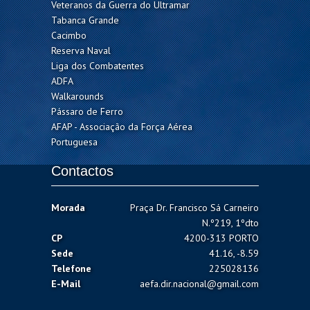
Veteranos da Guerra do Ultramar
Tabanca Grande
Cacimbo
Reserva Naval
Liga dos Combatentes
ADFA
Walkarounds
Pássaro de Ferro
AFAP - Associação da Força Aérea
Portuguesa
Contactos
Morada
Praça Dr. Francisco Sá Carneiro
N.º219, 1ºdto
CP
4200-313 PORTO
Sede
41.16, -8.59
Telefone
225028136
E-Mail
aefa.dir.nacional@gmail.com