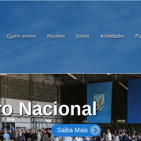
Quem somos
Núcleos
Sócios
Actividades
Pu
o Nacional
Saiba Mais