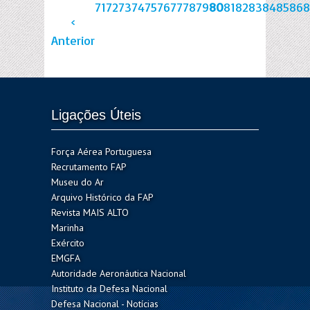
71
72
73
74
75
76
77
78
79
80
81
82
83
84
85
86
8
‹
Anterior
Ligações Úteis
Força Aérea Portuguesa
Recrutamento FAP
Museu do Ar
Arquivo Histórico da FAP
Revista MAIS ALTO
Marinha
Exército
EMGFA
Autoridade Aeronáutica Nacional
Instituto da Defesa Nacional
Defesa Nacional - Notícias