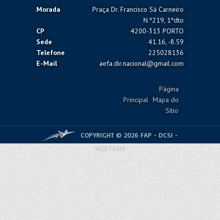
Morada
Praça Dr. Francisco Sá Carneiro
N.º219, 1ºdto
CP
4200-313 PORTO
Sede
41.16, -8.59
Telefone
225028136
E-Mail
aefa.dir.nacional@gmail.com
Página
Principal
Mapa do
Sítio
COPYRIGHT © 2026 FAP - DCSI -
WEBTEAM