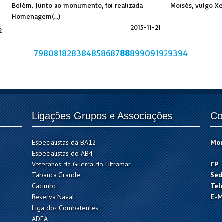
Belém. Junto ao monumento, foi realizada
Moisés, vulgo Xec
Homenagem(...)
2015-11-21
2
79
80
81
82
83
84
85
86
87
88
89
90
91
92
93
94
Ligações Grupos e Associações
Co
Especialistas da BA12
Mo
Especialistas do AB4
Veteranos da Guerra do Ultramar
CP
Tabanca Grande
Sed
Cacimbo
Tel
Reserva Naval
E-M
Liga dos Combatentes
ADFA