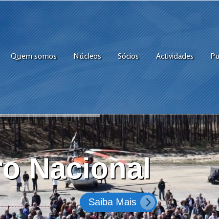
Quem somos
Núcleos
Sócios
Actividades
Pu
o Nacional
Saiba Mais