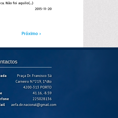
a. Não foi aquilo(...)
2015-11-20
Próximo ›
ntactos
rada
Praça Dr. Francisco Sá
Carneiro N.º219, 1ºdto
4200-313 PORTO
e
41.16, -8.59
efone
225028136
ail
aefa.dir.nacional@gmail.com