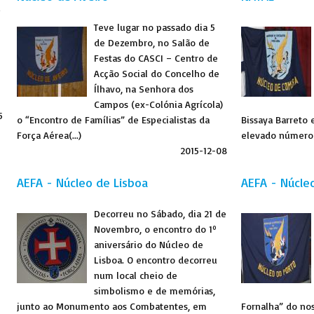
u
Teve lugar no passado dia 5
de Dezembro, no Salão de
Festas do CASCI – Centro de
Acção Social do Concelho de
Ílhavo, na Senhora dos
Campos (ex-Colónia Agrícola)
5
o “Encontro de Famílias” de Especialistas da
Bissaya Barreto 
Força Aérea(...)
elevado número d
2015-12-08
AEFA - Núcleo de Lisboa
AEFA - Núcle
Decorreu no Sábado, dia 21 de
Novembro, o encontro do 1º
aniversário do Núcleo de
Lisboa. O encontro decorreu
num local cheio de
simbolismo e de memórias,
junto ao Monumento aos Combatentes, em
Fornalha” do no