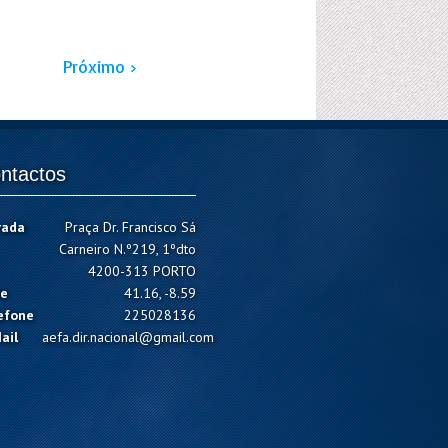
Próximo ›
ntactos
rada
Praça Dr. Francisco Sá
Carneiro N.º219, 1ºdto
4200-313 PORTO
e
41.16, -8.59
efone
225028136
ail
aefa.dir.nacional@gmail.com