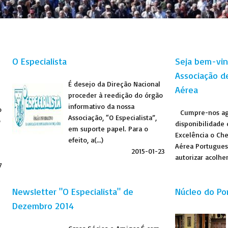
O Especialista
Seja bem-vin
Associação de
É desejo da Direção Nacional
Aérea
proceder à reedição do órgão
informativo da nossa
o
Cumpre-nos agr
Associação, “O Especialista”,
o
disponibilidade
em suporte papel. Para o
Excelência o Che
efeito, a(...)
Aérea Portuguesa
2015-01-23
autorizar acolher
7
s
Newsletter "O Especialista" de
Núcleo do Po
Dezembro 2014
6