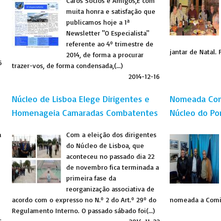
Caros Sócios e Amigos,É com
muita honra e satisfação que
publicamos hoje a 1ª
Newsletter "O Especialista"
referente ao 4º trimestre de
jantar de Natal. 
2014, de forma a procurar
6
trazer-vos, de forma condensada,(...)
2014-12-16
Núcleo de Lisboa Elege Dirigentes e
Nomeada Comi
Homenageia Camaradas Combatentes
Núcleo do Po
a
Com a eleição dos dirigentes
do Núcleo de Lisboa, que
aconteceu no passado dia 22
de novembro fica terminada a
primeira fase da
reorganização associativa de
acordo com o expresso no N.º 2 do Art.º 29º do
nomeada a Comiss
Regulamento Interno. O passado sábado foi(...)