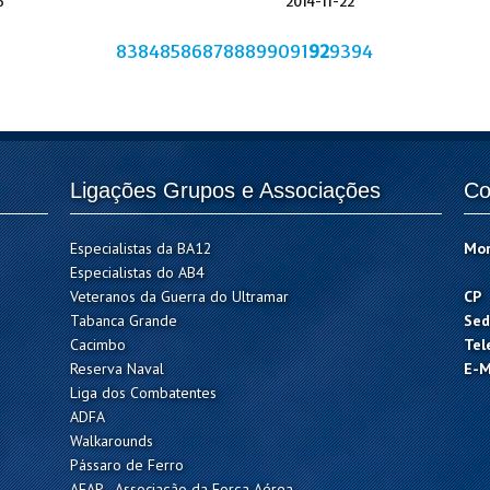
6
2014-11-22
83
84
85
86
87
88
89
90
91
92
93
94
Ligações Grupos e Associações
Co
Especialistas da BA12
Mo
Especialistas do AB4
Veteranos da Guerra do Ultramar
CP
Tabanca Grande
Sed
Cacimbo
Tel
Reserva Naval
E-M
Liga dos Combatentes
ADFA
Walkarounds
Pássaro de Ferro
AFAP - Associação da Força Aérea