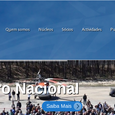
Quem somos
Núcleos
Sócios
Actividades
Pu
o Nacional
Saiba Mais