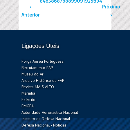
84
85
86
87
88
89
90
91
92
93
94
‹
Próximo
Anterior
›
Ligações Úteis
Força Aérea Portuguesa
Recrutamento FAP
Museu do Ar
Arquivo Histórico da FAP
Revista MAIS ALTO
Marinha
Exército
EMGFA
Autoridade Aeronáutica Nacional
Instituto da Defesa Nacional
Defesa Nacional - Notícias