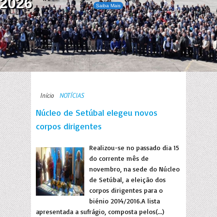
2026
Saiba Mais
Início
NOTÍCIAS
Núcleo de Setúbal elegeu novos
corpos dirigentes
Realizou-se no passado dia 15
do corrente mês de
novembro, na sede do Núcleo
de Setúbal, a eleição dos
corpos dirigentes para o
biénio 2014/2016.A lista
apresentada a sufrágio, composta pelos(...)