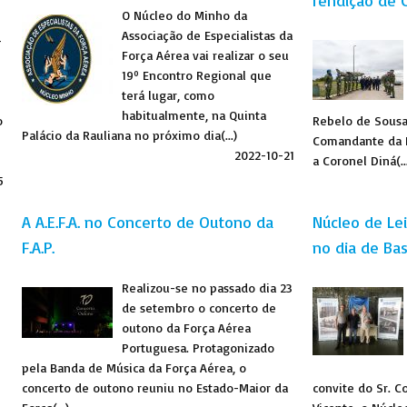
rendição de 
O Núcleo do Minho da
Associação de Especialistas da
-
Força Aérea vai realizar o seu
19º Encontro Regional que
terá lugar, como
habitualmente, na Quinta
o
Rebelo de Sous
Palácio da Rauliana no próximo dia(...)
Comandante da B
2022-10-21
a Coronel Diná(..
5
A A.E.F.A. no Concerto de Outono da
Núcleo de Lei
F.A.P.
no dia de Bas
Realizou-se no passado dia 23
de setembro o concerto de
outono da Força Aérea
Portuguesa. Protagonizado
pela Banda de Música da Força Aérea, o
concerto de outono reuniu no Estado-Maior da
convite do Sr. 