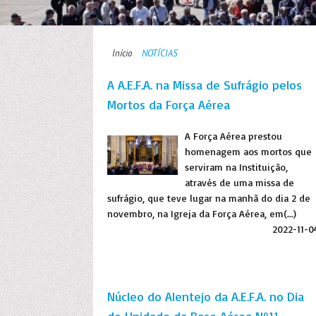
Início
NOTÍCIAS
A A.E.F.A. na Missa de Sufrágio pelos
Mortos da Força Aérea
A Força Aérea prestou
homenagem aos mortos que
serviram na Instituição,
através de uma missa de
sufrágio, que teve lugar na manhã do dia 2 de
novembro, na Igreja da Força Aérea, em(...)
2022-11-0
Núcleo do Alentejo da A.E.F.A. no Dia