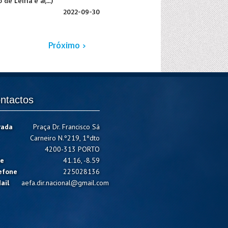
de Leiria e a(...)
2022-09-30
Próximo ›
ntactos
rada
Praça Dr. Francisco Sá
Carneiro N.º219, 1ºdto
4200-313 PORTO
e
41.16, -8.59
efone
225028136
ail
aefa.dir.nacional@gmail.com