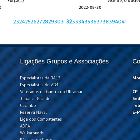
Força(...)
Vicente, o Núcleo 
0
2022-09-30
23
24
25
26
27
28
29
30
31
32
33
34
35
36
37
38
39
40
41
Ligações Grupos e Associações
Co
Especialistas da BA12
Mo
Especialistas do AB4
Veteranos da Guerra do Ultramar
CP
Tabanca Grande
Sed
Cacimbo
Tel
Reserva Naval
E-M
Liga dos Combatentes
ADFA
Walkarounds
Pássaro de Ferro