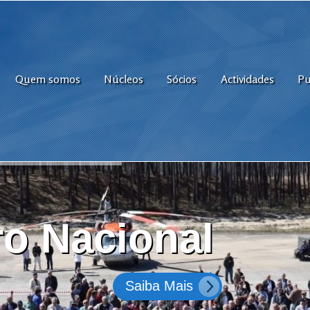
Quem somos
Núcleos
Sócios
Actividades
Pu
o Nacional
Saiba Mais