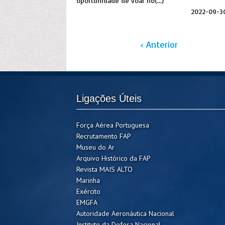
oportunidade de voar no(...)
2022-09-3
‹ Anterior
Ligações Úteis
Força Aérea Portuguesa
Recrutamento FAP
Museu do Ar
Arquivo Histórico da FAP
Revista MAIS ALTO
Marinha
Exército
EMGFA
Autoridade Aeronáutica Nacional
Instituto da Defesa Nacional