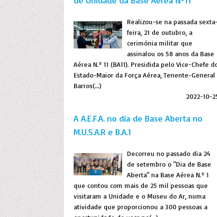
de Unidade da Base Aérea Nº11
Realizou-se na passada sexta
feira, 21 de outubro, a
cerimónia militar que
assinalou os 58 anos da Base
Aérea N.º 11 (BA11). Presidida pelo Vice-Chefe d
Estado-Maior da Força Aérea, Tenente-General
Barros(...)
2022-10-2
A A.E.F.A. no dia de Base Aberta no
M.U.S.A.R e B.A.1
Decorreu no passado dia 24
de setembro o "Dia de Base
Aberta" na Base Aérea N.º 1
que contou com mais de 25 mil pessoas que
visitaram a Unidade e o Museu do Ar, numa
atividade que proporcionou a 300 pessoas a