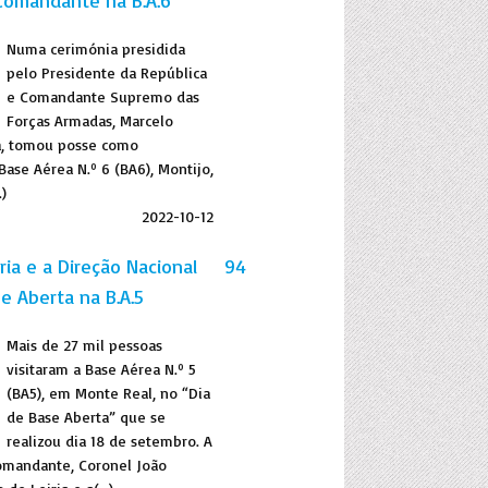
Comandante na B.A.6
Numa cerimónia presidida
pelo Presidente da República
e Comandante Supremo das
Forças Armadas, Marcelo
a, tomou posse como
ase Aérea N.º 6 (BA6), Montijo,
.)
2022-10-12
ria e a Direção Nacional
94
e Aberta na B.A.5
Mais de 27 mil pessoas
visitaram a Base Aérea N.º 5
(BA5), em Monte Real, no “Dia
de Base Aberta” que se
realizou dia 18 de setembro. A
Comandante, Coronel João