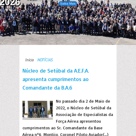
2026
Saiba Mais
Início
NOTÍCIAS
Núcleo de Setúbal da A.E.F.A.
apresenta cumprimentos ao
Comandante da B.A.6
No passado dia 2 de Maio de
2022, o Núcleo de Setúbal da
Associação de Especialistas da
Força Aérea apresentou
cumprimentos ao Sr. Comandante da Base
Aérea nº6, Montijo, Coronel Piloto Aviador(...)