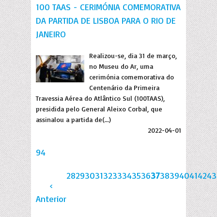
100 TAAS - CERIMÓNIA COMEMORATIVA
DA PARTIDA DE LISBOA PARA O RIO DE
JANEIRO
Realizou-se, dia 31 de março,
no Museu do Ar, uma
cerimónia comemorativa do
Centenário da Primeira
Travessia Aérea do Atlântico Sul (100TAAS),
presidida pelo General Aleixo Corbal, que
assinalou a partida de(...)
2022-04-01
94
28
29
30
31
32
33
34
35
36
37
38
39
40
41
42
43
‹
Anterior