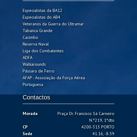
Especialistas da BA12
Especialistas do AB4
Veteranos da Guerra do Ultramar
Tabanca Grande
Cacimbo
Reserva Naval
Liga dos Combatentes
ADFA
Walkarounds
Pássaro de Ferro
AFAP - Associação da Força Aérea
Portuguesa
Contactos
Morada
Praça Dr. Francisco Sá Carneiro
N.º219, 1ºdto
CP
4200-313 PORTO
Sede
41.16, -8.59