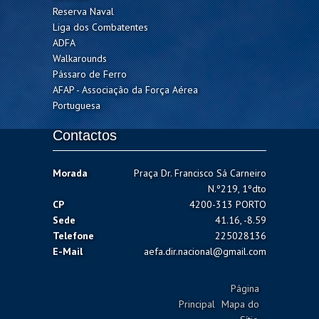
Reserva Naval
Liga dos Combatentes
ADFA
Walkarounds
Pássaro de Ferro
AFAP - Associação da Força Aérea
Portuguesa
Contactos
Morada
Praça Dr. Francisco Sá Carneiro
N.º219, 1ºdto
CP
4200-313 PORTO
Sede
41.16, -8.59
Telefone
225028136
E-Mail
aefa.dir.nacional@gmail.com
Página
Principal
Mapa do