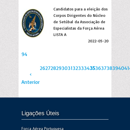
Candidatos para a eleição dos
Corpos Dirigentes do Núcleo
de Setúbal da Associação de
Especialistas da Força Aérea
LISTA A
2022-05-20
94
26
27
28
29
30
31
32
33
34
35
36
37
38
39
40
41
‹
Anterior
Ligações Úteis
Força Aérea Portuguesa