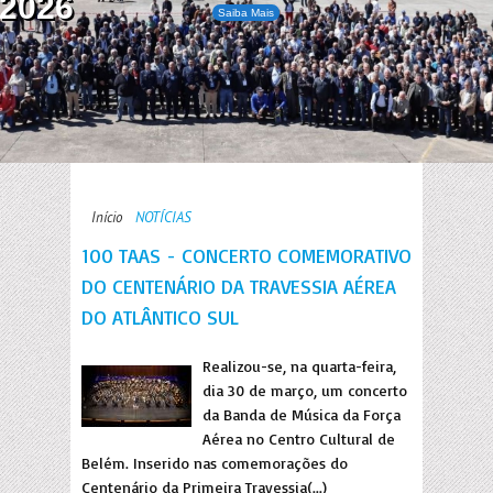
2026
Saiba Mais
Início
NOTÍCIAS
100 TAAS - CONCERTO COMEMORATIVO
DO CENTENÁRIO DA TRAVESSIA AÉREA
DO ATLÂNTICO SUL
Realizou-se, na quarta-feira,
dia 30 de março, um concerto
da Banda de Música da Força
Aérea no Centro Cultural de
Belém. Inserido nas comemorações do
Centenário da Primeira Travessia(...)