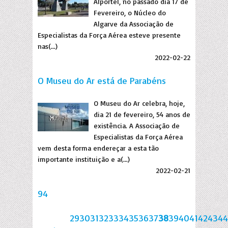
Alportel, no passado dia 17 de
Fevereiro, o Núcleo do
Algarve da Associação de
Especialistas da Força Aérea esteve presente
nas(...)
2022-02-22
O Museu do Ar está de Parabéns
O Museu do Ar celebra, hoje,
dia 21 de fevereiro, 54 anos de
existência. A Associação de
Especialistas da Força Aérea
vem desta forma endereçar a esta tão
importante instituição e a(...)
2022-02-21
94
29
30
31
32
33
34
35
36
37
38
39
40
41
42
43
44