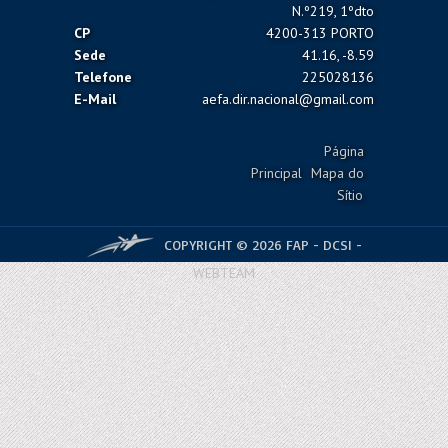
N.º219, 1ºdto
CP
4200-313 PORTO
Sede
41.16, -8.59
Telefone
225028136
E-Mail
aefa.dir.nacional@gmail.com
Página
Principal
Mapa do
Sítio
COPYRIGHT © 2026 FAP - DCSI -
WEBTEAM