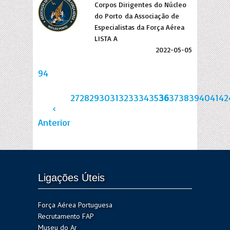
Corpos Dirigentes do Núcleo
do Porto da Associação de
Especialistas da Força Aérea
LISTA A
2022-05-05
94
27
28
29
30
31
32
33
34
35
36
37
38
39
40
41
42
‹
Anterior
Ligações Úteis
Força Aérea Portuguesa
Recrutamento FAP
Museu do Ar