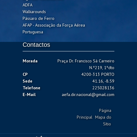
ADFA
Walkarounds
Pássaro de Ferro
AFAP - Associação da Força Aérea
Portuguesa
Contactos
Morada
Praça Dr. Francisco Sá Carneiro
N.º219, 1ºdto
CP
4200-313 PORTO
Sede
41.16, -8.59
Telefone
225028136
E-Mail
aefa.dir.nacional@gmail.com
Página
Principal
Mapa do
Sítio