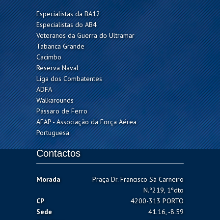
Especialistas da BA12
Especialistas do AB4
Veteranos da Guerra do Ultramar
Tabanca Grande
Cacimbo
Reserva Naval
Liga dos Combatentes
ADFA
Walkarounds
Pássaro de Ferro
AFAP - Associação da Força Aérea
Portuguesa
Contactos
Morada
Praça Dr. Francisco Sá Carneiro
N.º219, 1ºdto
CP
4200-313 PORTO
Sede
41.16, -8.59